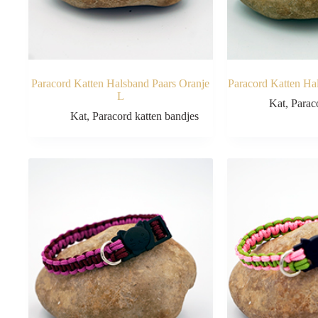
Paracord Katten Halsband Paars Oranje
Paracord Katten H
L
Kat
,
Parac
Kat
,
Paracord katten bandjes