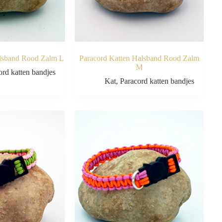
alsband Rood Zalm L
Paracord Katten Halsband Rood Zalm
M
ord katten bandjes
Kat
,
Paracord katten bandjes