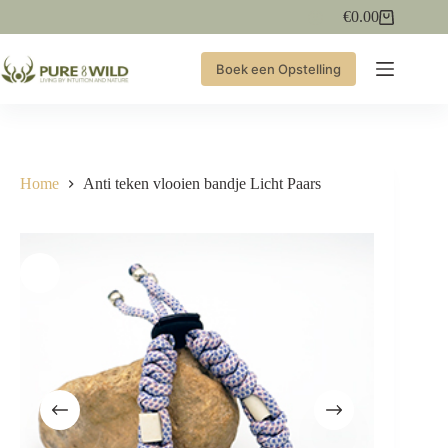
Ga
€
0.00
Winkelwagen
naar
de
inhoud
Boek een Opstelling
Home
Anti teken vlooien bandje Licht Paars