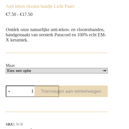
Anti teken vlooien bandje Licht Paars
Prijsklasse:
€
7.50
-
€
17.50
€7.50
tot
Ontdek onze natuurlijke anti-teken- en vlooienbanden,
€17.50
handgemaakt van oersterk Paracord en 100% echt EM-
X keramiek.
Maat
Anti
Toevoegen aan winkelwagen
teken
vlooien
bandje
Licht
Paars
aantal
SKU:
N/B