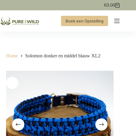
Ga
€
0.00
Winkelwagen
naar
de
inhoud
Boek een Opstelling
Home
Solomon donker en middel blauw XL2