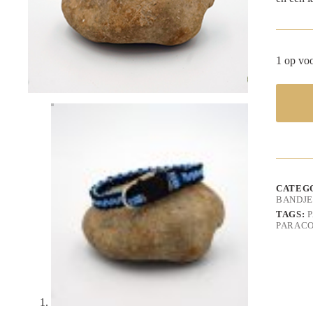
1 op vo
CATEG
BANDJE
TAGS:
PARACO