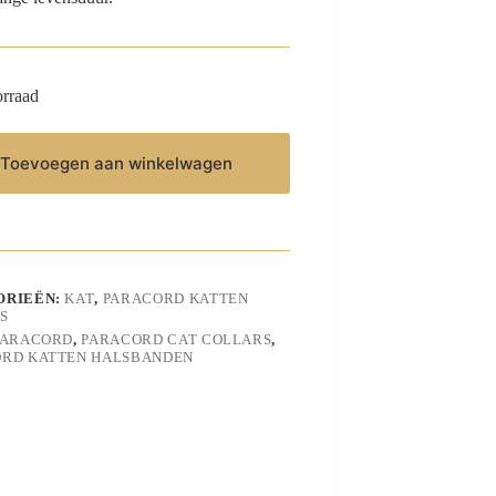
orraad
Toevoegen aan winkelwagen
ORIEËN:
KAT
,
PARACORD KATTEN
S
PARACORD
,
PARACORD CAT COLLARS
,
RD KATTEN HALSBANDEN