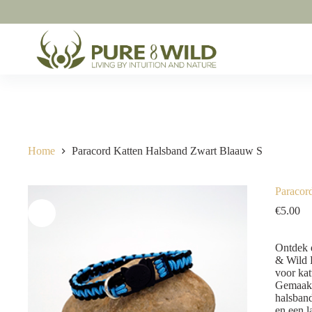
Ga
naar
de
inhoud
Home
Paracord Katten Halsband Zwart Blaauw S
Paracor
€
5.00
Ontdek 
& Wild 
voor kat
Gemaakt 
halsband
en een l