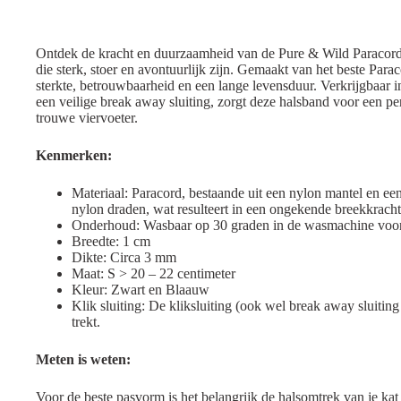
Ontdek de kracht en duurzaamheid van de Pure & Wild Paracord
die sterk, stoer en avontuurlijk zijn. Gemaakt van het beste Para
sterkte, betrouwbaarheid en een lange levensduur. Verkrijgbaar i
een veilige break away sluiting, zorgt deze halsband voor een pe
trouwe viervoeter.
Kenmerken:
Materiaal: Paracord, bestaande uit een nylon mantel en e
nylon draden, wat resulteert in een ongekende breekkrach
Onderhoud: Wasbaar op 30 graden in de wasmachine voo
Breedte: 1 cm
Dikte: Circa 3 mm
Maat: S > 20 – 22 centimeter
Kleur: Zwart en Blaauw
Klik sluiting: De kliksluiting (ook wel break away sluitin
trekt.
Meten is weten:
Voor de beste pasvorm is het belangrijk de halsomtrek van je ka