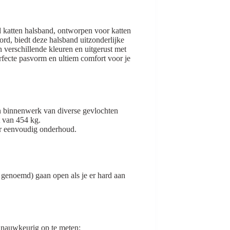
 katten halsband, ontworpen voor katten
cord, biedt deze halsband uitzonderlijke
n verschillende kleuren en uitgerust met
rfecte pasvorm en ultiem comfort voor je
en binnenwerk van diverse gevlochten
t van 454 kg.
r eenvoudig onderhoud.
g genoemd) gaan open als je er hard aan
t nauwkeurig op te meten: