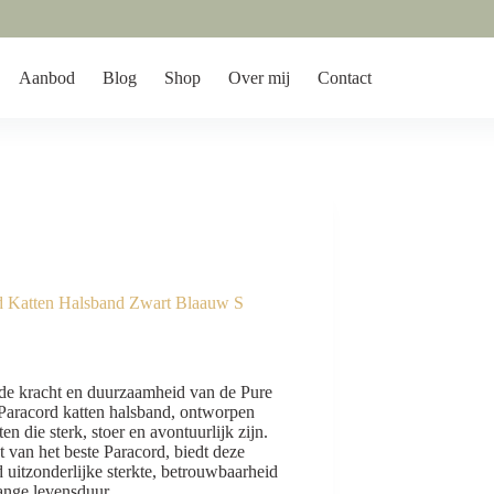
Aanbod
Blog
Shop
Over mij
Contact
d Katten Halsband Zwart Blaauw S
de kracht en duurzaamheid van de Pure
Paracord katten halsband, ontworpen
ten die sterk, stoer en avontuurlijk zijn.
van het beste Paracord, biedt deze
 uitzonderlijke sterkte, betrouwbaarheid
ange levensduur.