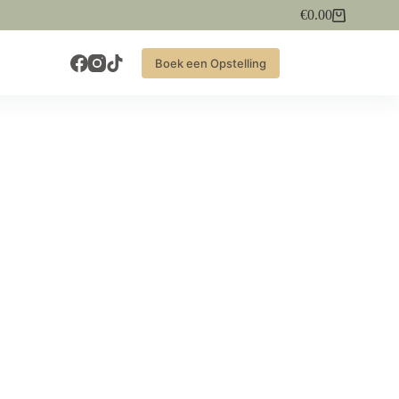
€
0.00
Winkelwagen
Boek een Opstelling